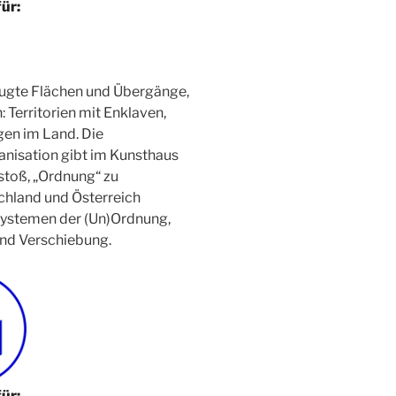
für:
eugte Flächen und Übergänge,
 Territorien mit Enklaven,
en im Land. Die
nisation gibt im Kunsthaus
stoß, „Ordnung“ zu
chland und Österreich
 Systemen der (Un)Ordnung,
und Verschiebung.
für: