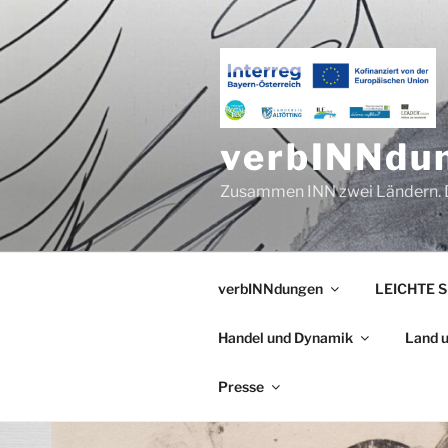
Zum
Inhalt
springen
verbINNdu
Zusammen INN zwei Ländern. D
verbINNdungen
LEICHTE 
Handel und Dynamik
Land u
Presse