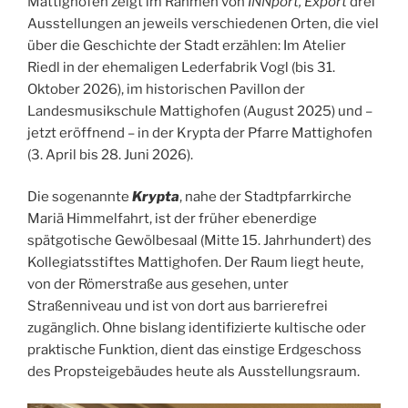
Mattighofen zeigt im Rahmen von
INNport, Export
drei
Ausstellungen an jeweils verschiedenen Orten, die viel
über die Geschichte der Stadt erzählen: Im Atelier
Riedl in der ehemaligen Lederfabrik Vogl (bis 31.
Oktober 2026), im historischen Pavillon der
Landesmusikschule Mattighofen (August 2025) und –
jetzt eröffnend – in der Krypta der Pfarre Mattighofen
(3. April bis 28. Juni 2026).
Die sogenannte
Krypta
, nahe der Stadtpfarrkirche
Mariä Himmelfahrt, ist der früher ebenerdige
spätgotische Gewölbesaal (Mitte 15. Jahrhundert) des
Kollegiatsstiftes Mattighofen. Der Raum liegt heute,
von der Römerstraße aus gesehen, unter
Straßenniveau und ist von dort aus barrierefrei
zugänglich. Ohne bislang identifizierte kultische oder
praktische Funktion, dient das einstige Erdgeschoss
des Propsteigebäudes heute als Ausstellungsraum.